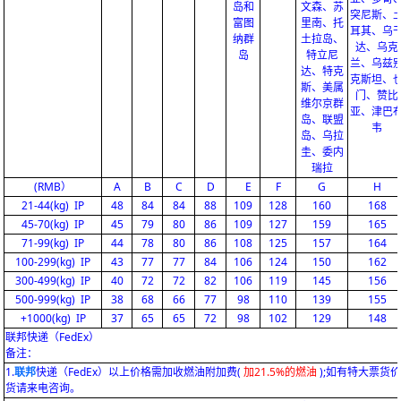
岛和
文森、苏
突尼斯、
富图
里南、托
耳其、乌
纳群
土拉岛、
达、乌克
岛
特立尼
兰、乌兹
达、特克
克斯坦、
斯、美属
门、赞比
维尔京群
亚、津巴
岛、联盟
韦
岛、乌拉
圭、委内
瑞拉
(RMB）
A
B
C
D
E
F
G
H
21-44(kg) IP
48
84
84
88
109
128
160
168
45-70(kg) IP
45
79
80
86
109
127
159
165
71-99(kg) IP
44
78
80
86
108
125
157
164
100-299(kg) IP
43
77
77
84
106
124
150
162
300-499(kg) IP
40
72
72
82
106
119
145
156
500-999(kg) IP
38
68
66
77
98
110
139
155
+1000(kg) IP
37
65
65
72
98
102
129
148
联邦快递（FedEx）
备注：
1.
联邦
快递（FedEx）以上价格需加收燃油附加费(
加21.5%的燃油
);如有特大票货
货请来电咨询。