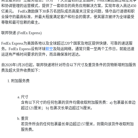
商业服务的广泛服务组合。作为一个久负盛名的企业品牌，FedEx集团通过相互竞争
和协调管理的运营模式，提供了一套综合的商务应用解决方案，实现年收入高达450
亿美元。 FedEx激励旗下30多万名团队成员高度关注安全问题，恪守品行道德和职
业操守的最高标准，并最大程度满足客户和社会的需求，使其屡次被评为全球最受
尊敬和最可信赖的雇主。
联邦快递 (FedEx Express)
FedEx Express为美国各地以及全球超过220个国家及地区提供快捷、可靠的递送服
务。FedEx Express设有环球
航空
及陆运网络，通常只需一至两个工作日，就能迅速
运送有严格时间要求的货件，而且确保准时送达。
自2020年1月20日起，联邦快递将针对符合以下尺寸及重货条件的货物新增附加服务
费及超大货件收费如下：
附加服务费
尺寸
含有以下尺寸的任何包裹的货件均需收取附加服务费：a) 包裹最长单边
超过121厘米； b) 包裹次长单边超过76厘米。
重货
若货件所含的任何包裹最长单边超过157厘米，则需向该货件收取附加
服务费。