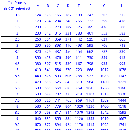
In't Priority
A
B
C
D
E
F
G
H
非指定Fedex包装
0.5
124
175
165
187
188
247
303
315
1
170
234
234
248
266
332
399
418
1.5
200
273
273
289
325
395
476
500
2
230
312
315
331
383
461
553
583
2.5
260
351
359
371
442
525
629
665
3
290
390
398
410
498
593
706
748
3.5
320
429
437
450
554
662
782
830
4
350
458
476
490
611
730
859
913
4.5
380
507
515
530
667
798
935
995
5
410
541
554
570
723
866
1012
1078
5.5
440
578
593
606
768
923
1083
1147
6
470
615
626
645
819
984
1160
1221
6.5
500
651
664
685
869
1045
1236
1296
7
530
688
702
725
918
1107
1313
1370
7.5
560
725
741
765
969
1169
1389
1444
8
580
761
779
804
1020
1230
1466
1518
8.5
610
798
817
844
1070
1292
1542
1593
9
640
835
855
884
1120
1353
1619
1667
9.5
670
872
894
924
1170
1415
1695
1741