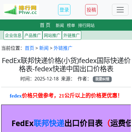
登录
投稿
首 页
新闻
榜单
排行网站
企业信息
产品推广
网站推广
外链推广
当前位置：
首页
>
新闻
>
外链推广
FedEx联邦快递价格(小货)fedex国际快递价
格表-fedex快递中国出口价格表
时间：2025-12-18 来源： 作者：
我要纠错
fedex
价格只做参考，21公斤以上
的价格更优惠！
FedEx
联邦
快递
出口价目表
（
运费低