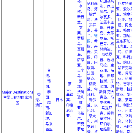
岛、
尼加及共
纳利群
厄立特里
老
和、厄瓜
岛、海
亚、爱沙
挝、
多尔、萨
峡群
亚、埃塞
新西
尔瓦多、
岛、法
比亚、加
兰、
法属圭亚
罗群
蓬、冈比
文
那、开曼
岛、芬
亚、格鲁
莱、
岛、大茅
兰、
德
亚、加纳
罗塔
屋岛、托
国
、希
直布罗陀
岛、
巴哥、格
腊、丹
几内亚、
塞班
林纳达、
麦、英
岛、伊拉
岛、
瓜德罗
国、印
克、科特
萨摩
普、危地
度、阿
瓦、约旦
亚、
马拉、圭
联酋、
哈萨克斯
台
天宁
亚那、海
法国、
坦、肯尼
湾、
岛、
地、洪都
捷克、
亚、科威
韩
汤
拉斯、牙
蒙
格陵
特、吉尔
国、
加、
买加、约
古、
兰、匈
斯坦、拉
泰
法属
斯特.范大
Major Destinations
香
菲律
牙利、
维亚、黎
国、
玻利
克岛、马
主要目的地国家地
港、
日本
宾、
爱尔
嫩、莱索
越
维
尔代夫、
区
澳门
印度
兰、以
托、利比
南、
亚、
马提尼
尼西
色列、
亚、利比
新加
马绍
克、蒙特
亚、
意大
亚、立陶
坡、
尔、
塞拉特、
利、列
宛、马其
马来
密克
尼泊尔、
支敦士
顿、马达
西亚
罗尼
尼维斯、
登、卢
斯加、马