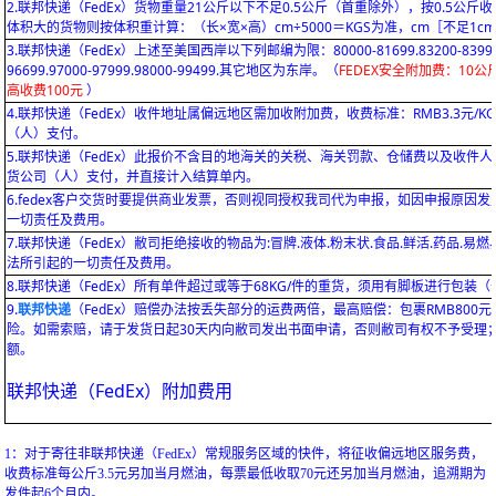
2.联邦快递（FedEx）货物重量21公斤以下不足0.5公斤（首重除外），按0.5公斤
体积大的货物则按体积重计算：（长×宽×高）cm÷5000＝KGS为准，cm［不足1cm
3.联邦快递（FedEx）上述至美国西岸以下列邮编为限：80000-81699.83200-83999.84000-
96699.97000-97999.98000-99499.其它地区为东岸。（
FEDEX安全附加费：10
高收费100元
）
4.联邦快递（FedEx）收件地址属偏远地区需加收附加费，收费标准：RMB3.3元/
（人）支付。
5.联邦快递（FedEx）此报价不含目的地海关的关税、海关罚款、仓储费以及收
货公司（人）支付，并直接计入结算单内。
6.fedex客户交货时要提供商业发票，否则视同授权我司代为申报，如因申报原
一切责任及费用。
7.联邦快递（FedEx）敝司拒绝接收的物品为:冒牌.液体.粉末状.食品.鲜活.药品.
法所引起的一切责任及费用。
8.联邦快递（FedEx）所有单件超过或等于68KG/件的重货，须用有脚板进行包
9.
联邦快递
（FedEx）赔偿办法按丢失部分的运费两倍，最高赔偿：包裹RMB800元
险。如需索赔，请于发货日起30天内向敝司发出书面申请，否则敝司有权不予受理；付
额。
联邦快递（FedEx）附加费用
1：对于寄往非联邦快递（FedEx）常规服务区域的快件，将征收偏远地区服务费，
收费标准每公斤3.5元另加当月燃油，每票最低收取70元还另加当月燃油，追溯期为
发件起6个月内。