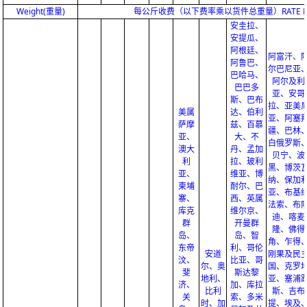
Weight(重量)
每公斤收费（以下费率乘以货件总重量）RATE PER KG(mul
安圭拉、
安提瓜、
阿根廷、
阿富汗、
阿鲁巴、
尔巴尼亚
巴哈马、
阿尔及利
巴巴多
亚、安哥
斯、巴布
拉、亚美
美属
达、伯利
亚、阿塞
萨摩
兹、百慕
疆、巴林
亚、
大、不
白俄罗斯
澳大
丹、孟加
贝宁、波
利
拉、玻利
黑、博茨
亚、
维亚、博
纳、保加
柬埔
耐尔、巴
亚、布基
寨、
西、英属
法索、布
库克
维尔京、
迪、喀麦
群
开曼群
隆、佛得
岛、
岛、智
角、乍得
东帝
利、哥伦
安道
刚果及民
汶、
比亚、哥
尔、奥
国、克罗
斐
斯达黎
地利、
亚、塞浦
济、
加、库拉
比利
斯、吉布
关
索、多米
时、加
提、埃及