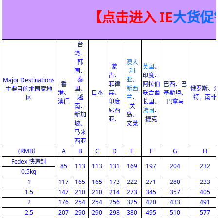
【点击进入 IE
大货促
台
湾、
韩
澳大
蒙
英国
、
国、
利
古、
印度、
泰
亚
、
Major Destinations
香
菲律
阿拉伯
巴西、巴
国、
新西
俄罗斯、
主要目的地国家地
港、
日本
宾、
联合酋
基斯坦、
越
兰
、
特、南非
区
澳门
印度
长国、
巴拿马
南、
关
尼西
法国
、
新加
岛、
亚、
捷克
坡、
文莱
马来
西亚
(RMB）
A
B
C
D
E
F
G
H
Fedex 快递封
85
113
113
131
169
197
204
232
0.5kg
1
117
165
165
173
222
271
280
233
1.5
147
210
210
214
273
345
357
405
2
176
254
254
256
325
420
433
491
2.5
207
290
290
298
380
495
510
577