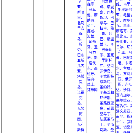
西
尼加拉
森堡、
维、马里
亚、
瓜、诺曼
马耳
毛里塔尼
新喀
岛、巴基
他、摩
亚、毛里
里、
斯坦、巴
纳哥、
斯、摩尔
北马
拿马、巴
荷兰
、
瓦、黑山
里安
拉圭、秘
挪威、
摩洛哥、
群
鲁、沙
波兰、
桑比克、
岛、
巴、斯里
葡萄
米比亚、
帕
兰卡、圣
牙、圣
日尔、尼
劳、
巴泰勒
马力
利亚、阿
巴布
米、圣克
诺、斯
曼、巴勒
亚新
里斯托
洛伐
坦、卡塔
几内
弗、圣克
克、西
尔、留尼
亚、
罗伊岛、
班牙、
岛、罗马
塔希
圣尤斯特
瑞典、
亚、俄罗
提
歇斯岛、
瑞士、
斯、卢旺
岛、
圣约翰、
梵蒂冈
达、沙特
诺福
圣基茨和
塞内加尔
克
尼维斯、
塞尔维亚
岛、
圣路西亚
塞舌尔、
瓦努
岛、荷属
洛文尼亚
阿
圣马丁、
南非、斯
图、
法属圣马
士兰、叙
瓦利
丁、圣汤
亚、坦桑
斯群
马斯、圣
亚、多哥