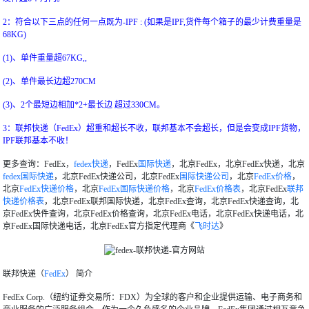
2：符合以下三点的任何一点既为-IPF : (如果是IPF,货件每个箱子的最少计费重量是
68KG)
(1)、单件重量超67KG,,
(2)、单件最长边超270CM
(3)、2个最短边相加*2+最长边 超过330CM。
3：联邦快递（FedEx）超重和超长不收，联邦基本不会超长，但是会变成IPF货物，
IPF联邦基本不收！
更多查询：FedEx，
fedex快递
，FedEx
国际快递
，北京FedEx，北京FedEx快递，北京
fedex国际快递
，北京FedEx快递公司，北京FedEx
国际快递公司
，北京
FedEx价格
，
北京
FedEx快递价格
，北京
FedEx国际快递价格
，北京
FedEx价格表
，北京FedEx
联邦
快递价格表
，北京FedEx联邦国际快递，北京FedEx查询，北京FedEx快递查询，北
京FedEx快件查询，北京FedEx价格查询，北京FedEx电话，北京FedEx快递电话，北
京FedEx国际快递电话，北京FedEx官方指定代理商《
飞时达
》
联邦快递（
FedEx
） 简介
FedEx Corp.（纽约证券交易所：FDX）为全球的客户和企业提供运输、电子商务和