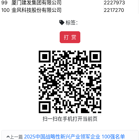
99
厦门建发集团有限公司
2227973
100
金风科技股份有限公司
2217270
标签：
打 赏
扫一扫在手机打开当前页
2025中国战略性新兴产业领军企业 100强名单
上一篇