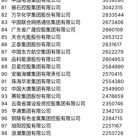
80
中国电信集团有限公司
3059280
81
振石控股集团有限公司
3042315
82
万华化学集团股份有限公司
2833544
83
中国联合网络通信集团有限公司
2673406
84
广东省广晟控股集团有限公司
2660109
85
天合光能股份有限公司
2653122
86
正泰集团股份有限公司
2631617
87
中国东方航空集团有限公司
2622279
88
品科能源股份有限公司
2604953
89
巨星控股集团有限公司
2584990
90
安徽海螺集团有限责任公司
2570415
91
珠海华发集团有限公司
2554380
92
中国大唐集团有限公司
2549900
93
赛轮集团股份有限公司
2478659
94
云南省建设投资控股集团有限公司
2350746
95
亨通集团有限公司
2342133
96
铜陵有色金属集团控股有限公司
2284715
97
旭阳控股有限公司
2251167
98
浪潮集团有限公司
2250726