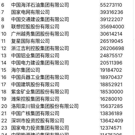
6
中国海洋石油集团有限公司
55273110
7
国家电网有限公司
39316236
8
中国交通建设集团有限公司
39122207
9
联想控股股份有限公司
35694000
10
广州越秀集团股份有限公司
30614214
11
复星国际有限公司
26519045
12
浙江吉利控股集团有限公司
26206698
13
中国铝业集团有限公司
24875517
14
中国电力建设集团有限公司
20511396
15
海尔集团公司
19184702
16
中国兵器工业集团有限公司
18970437
17
中国建筑股份有限公司
18852921
18
紫金矿业集团股份有限公司
18530000
19
潍柴控股集团有限公司
16280010
20
洛阳栾川钼业集团股份有限公司
15637285
21
中国广核集团有限公司
13836189
22
深圳市投资控股有限公司
13642409
23
国家电力投资集团有限公司
12374571